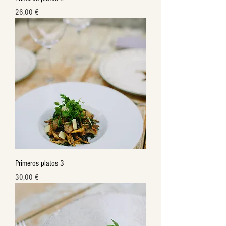
Precio
26,00 €
Primeros platos 3
Precio
30,00 €