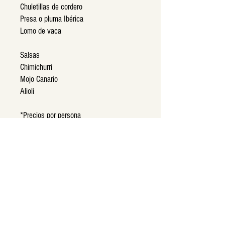
Chuletillas de cordero
Presa o pluma Ibérica
Lomo de vaca
Salsas
Chimichurri
Mojo Canario
Alioli
*Precios por persona
· En la casilla cantidad introducir el
número 1 para obtener el precio por
persona
· Si se prefiere calcular el importe total
del evento introducir el número de
invitados
*10% de IVA no incluido en los precios